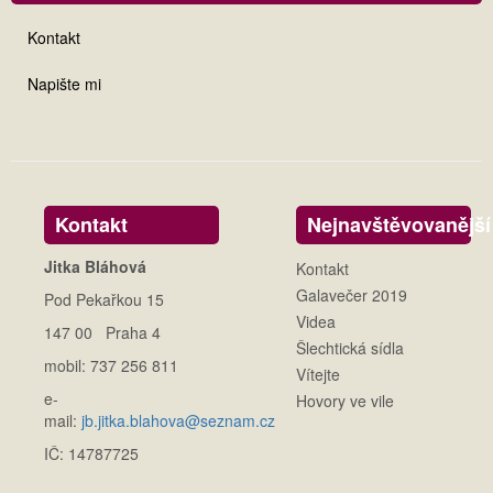
Kontakt
Napište mi
Kontakt
Nejnavštěvovanější
Jitka Bláhová
Kontakt
Galavečer 2019
Pod Pekařkou 15
Videa
147 00 Praha 4
Šlechtická sídla
mobil: 737 256 811
Vítejte
e-
Hovory ve vile
mail:
jb.jitka.blahova@seznam.cz
IČ: 14787725