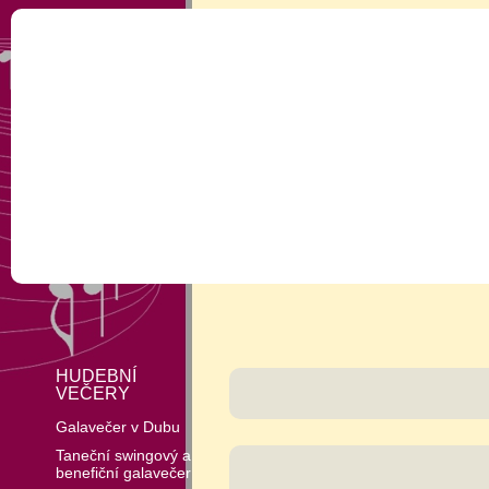
HUDEBNÍ
VEČERY
Galavečer v Dubu
Taneční swingový a
benefiční galavečer