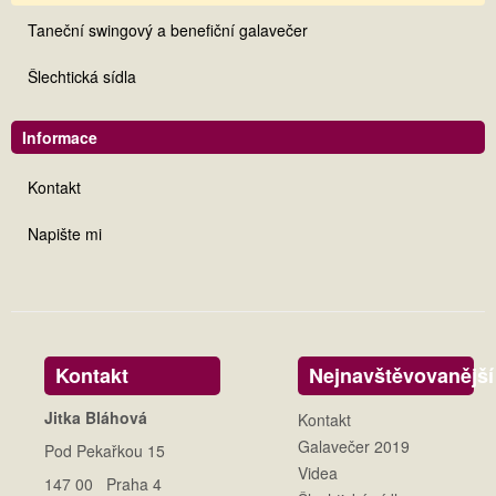
Taneční swingový a benefiční galavečer
Šlechtická sídla
Informace
Kontakt
Napište mi
Kontakt
Nejnavštěvovanější
Jitka Bláhová
Kontakt
Galavečer 2019
Pod Pekařkou 15
Videa
147 00 Praha 4