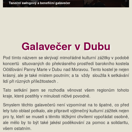
Taneční swingový a benefiční galavečer
Galavečer v Dubu
Pod tímto názvem se skrývají mimořádné kulturní zážitky v podobě
koncertů situovaných do překrásného prostředí barokního kostela
Očišťování Panny Marie v Dubu nad Moravou. Tento kostel je nejen
krásný, ale je také místem poutním; a ta vždy sloužila k setkávání
lidí při různých příležitostech .
Tato setkání jsem se rozhodla věnovat všem regionům tohoto
kraje, které postihly v minulosti ničivé povodně.
Smyslem těchto galavečerů není vzpomínat na to špatné, co před
lety tuto oblast potkalo, ale připravit výjimečný kulturní zážitek nejen
pro ty, kteří se museli s těmito těžkými chvílemi vypořádat osobně,
ale mělo by to být také jakési poděkování za pomoc a solidaritu,
všem ostatním.