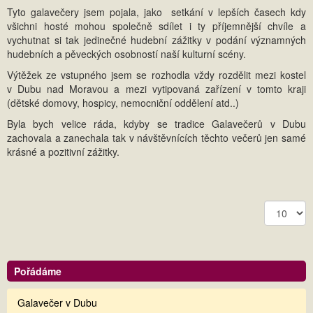
Tyto galavečery jsem pojala, jako setkání v lepších časech kdy
všichni hosté mohou společně sdílet i ty příjemnější chvíle a
vychutnat si tak jedinečné hudební zážitky v podání významných
hudebních a pěveckých osobností naší kulturní scény.
Výtěžek ze vstupného jsem se rozhodla vždy rozdělit mezi kostel
v Dubu nad Moravou a mezi vytipovaná zařízení v tomto kraji
(dětské domovy, hospicy, nemocniční oddělení atd..)
Byla bych velice ráda, kdyby se tradice Galavečerů v Dubu
zachovala a zanechala tak v návštěvnících těchto večerů jen samé
krásné a pozitivní zážitky.
Zobrazit
Pořádáme
Galavečer v Dubu