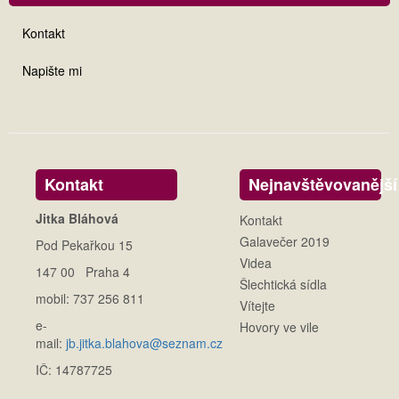
Kontakt
Napište mi
Kontakt
Nejnavštěvovanější
Jitka Bláhová
Kontakt
Galavečer 2019
Pod Pekařkou 15
Videa
147 00 Praha 4
Šlechtická sídla
mobil: 737 256 811
Vítejte
e-
Hovory ve vile
mail:
jb.jitka.blahova@seznam.cz
IČ: 14787725