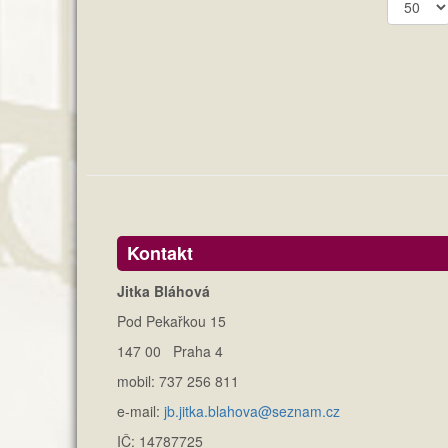
Kontakt
Jitka Bláhová
Pod Pekařkou 15
147 00 Praha 4
mobil: 737 256 811
e-mail:
jb.jitka.blahova@seznam.cz
IČ: 14787725