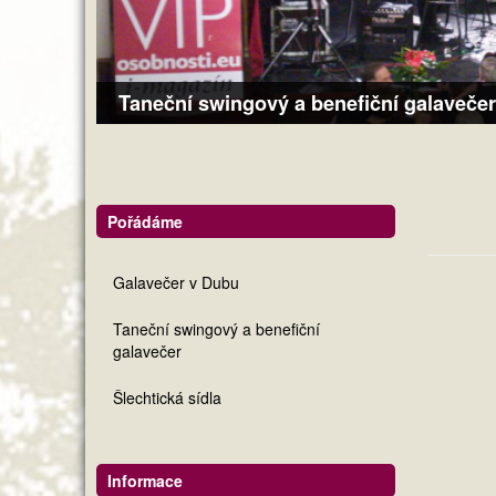
Taneční swingový a benefiční galavečer
Pořádáme
Galavečer v Dubu
Taneční swingový a benefiční
galavečer
Šlechtická sídla
Informace