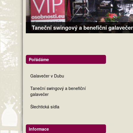
Taneční swingový a benefiční galavečer
Pořádáme
Galavečer v Dubu
Taneční swingový a benefiční
galavečer
Šlechtická sídla
Informace