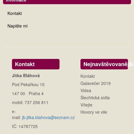
Kontakt
Napište mi
Kontakt
Nejnavštěvovanější
Jitka Bláhová
Kontakt
Galavečer 2019
Pod Pekařkou 15
Videa
147 00 Praha 4
Šlechtická sídla
mobil: 737 256 811
Vítejte
e-
Hovory ve vile
mail:
jb.jitka.blahova@seznam.cz
IČ: 14787725