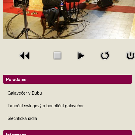
Pořádáme
Galavečer v Dubu
Taneční swingový a benefiční galavečer
Šlechtická sídla
Informace