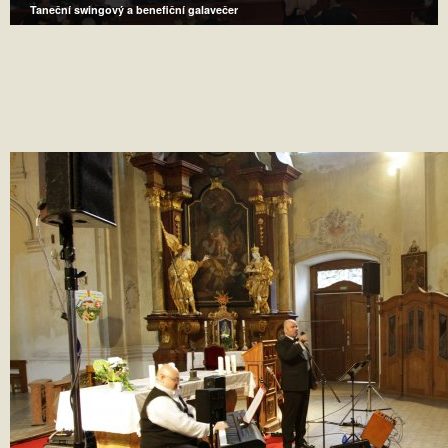
Taneční swingový a benefiční galavečer