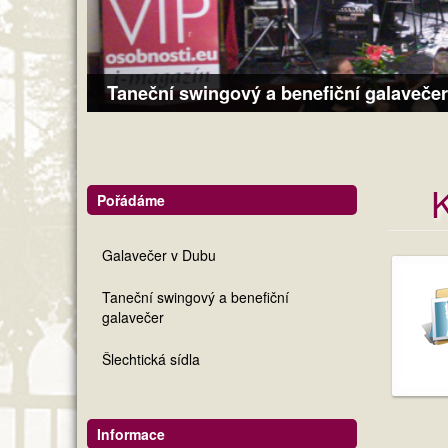
Taneční swingový a benefiční galavečer
K
Pořádáme
Galavečer v Dubu
Taneční swingový a benefiční
galavečer
Šlechtická sídla
Informace