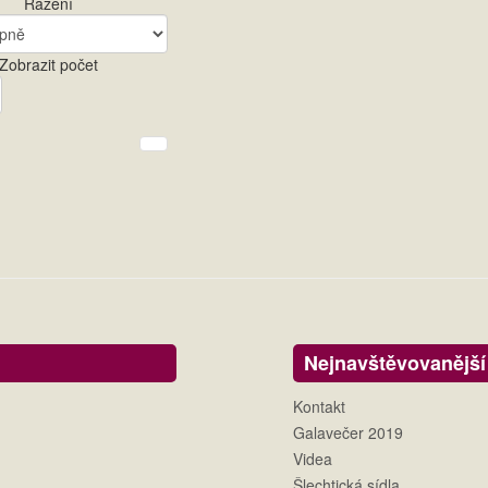
Řazení
Zobrazit počet
Nejnavštěvovanější
Kontakt
Galavečer 2019
Videa
Šlechtická sídla