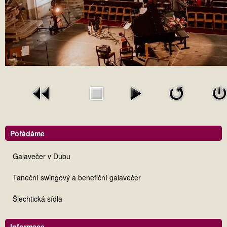
Pořádáme
Galavečer v Dubu
Taneční swingový a benefiční galavečer
Šlechtická sídla
Informace