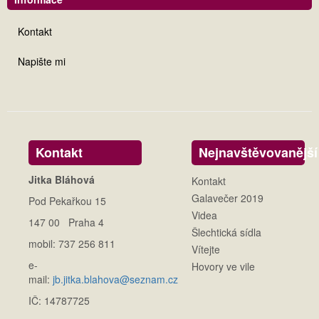
Kontakt
Napište mi
Kontakt
Nejnavštěvovanější
Jitka Bláhová
Kontakt
Galavečer 2019
Pod Pekařkou 15
Videa
147 00 Praha 4
Šlechtická sídla
mobil: 737 256 811
Vítejte
e-
Hovory ve vile
mail:
jb.jitka.blahova@seznam.cz
IČ: 14787725